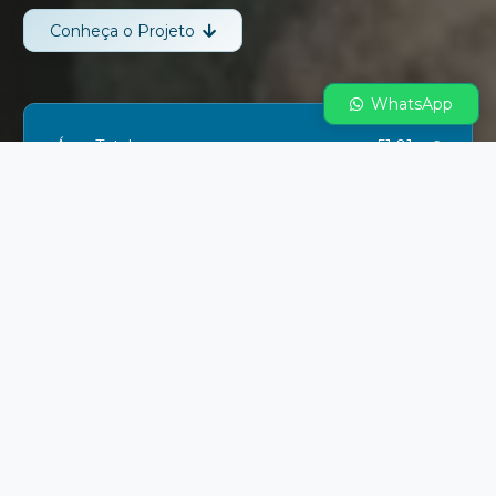
Conheça o Projeto
WhatsApp
Área Total
51,01 m²
Pavimentos
2 Pavimentos
Dormitórios
2 Dormitórios
Banheiros
1 Banheiro
Sistema
Painéis Poliisocianurato (PIR)
Estrutural
SCM
Certificação
ABNT NBR 15.575