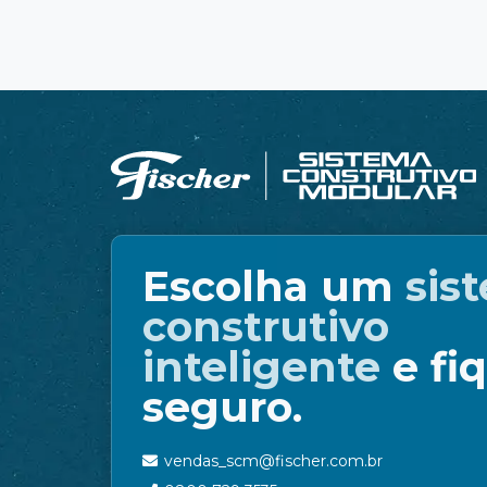
Escolha um
sis
construtivo
inteligente
e fi
seguro.
vendas_scm@fischer.com.br