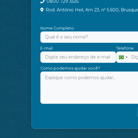
0800 729 3535
Rod. Antônio Heil, Km 23, nº 5.600, Brusqu
Nome Completo
E-mail
Telefone
Brazil
+55
Como podemos ajudar você?