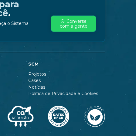
para
cê
.
Converse
eça o Sistema
com a gente
SCM
Projetos
Cases
Notícias
Política de Privacidade e Cookies