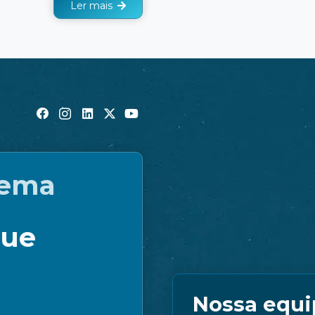
Ler mais
tema
que
Nossa equi