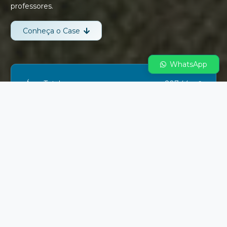
professores.
Conheça o Case
WhatsApp
Área Total
207,44 m²
Certificação
ABNT NBR 15.575 e ISO 9001
Tenha um projeto como esse, pronto
para construir, e ganhe agilidade em
sua obra.
Quero um orçamento